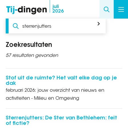
Overslaan
juli
2026
en
naar
Zoeken
de
inhoud
gaan
Zoekresultaten
57 resultaten gevonden
Stof uit de ruimte? Het valt elke dag op je
dak
februari 2026: jouw overzicht van nieuws en
activiteiten - Milieu en Omgeving
Sterrenjutters: De Ster van Bethlehem: feit
of fictie?