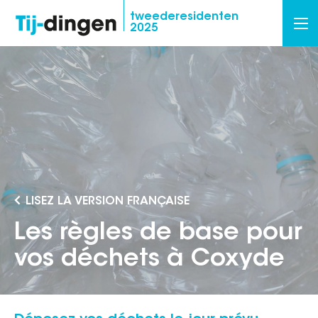
Overslaan
tweederesidenten
2025
en
naar
de
inhoud
gaan
LISEZ LA VERSION FRANÇAISE
Les règles de base pour
vos déchets à Coxyde