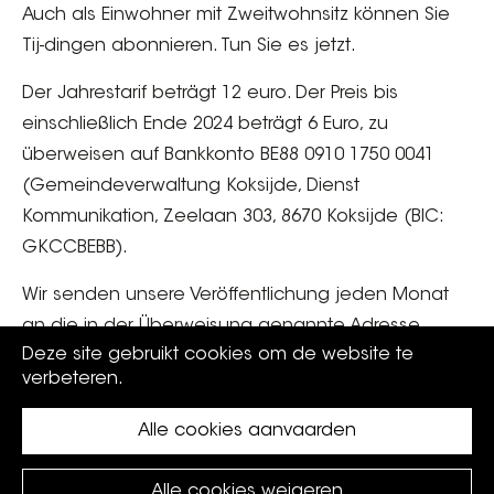
Auch als Einwohner mit Zweitwohnsitz können Sie
Tij-dingen abonnieren. Tun Sie es jetzt.
Der Jahrestarif beträgt 12 euro. Der Preis bis
einschließlich Ende 2024 beträgt 6 Euro, zu
überweisen auf Bankkonto BE88 0910 1750 0041
(Gemeindeverwaltung Koksijde, Dienst
Kommunikation, Zeelaan 303, 8670 Koksijde (BIC:
GKCCBEBB).
Wir senden unsere Veröffentlichung jeden Monat
an die in der Überweisung genannte Adresse.
Deze site gebruikt cookies om de website te
Vielen Dank.
verbeteren.
Alle cookies aanvaarden
Alle cookies weigeren