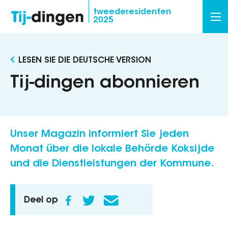
Overslaan
tweederesidenten
2025
en
naar
de
LESEN SIE DIE DEUTSCHE VERSION
inhoud
gaan
Tij-dingen abonnieren
Unser Magazin informiert Sie jeden
Monat über die lokale Behörde Koksijde
und die Dienstleistungen der Kommune.
Deel op