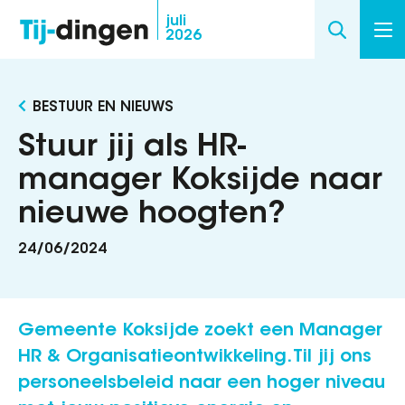
Overslaan
juli
2026
en
naar
de
BESTUUR EN NIEUWS
inhoud
gaan
Stuur jij als HR-
manager Koksijde naar
nieuwe hoogten?
24/06/2024
Gemeente Koksijde zoekt een Manager
HR & Organisatieontwikkeling. Til jij ons
personeelsbeleid naar een hoger niveau