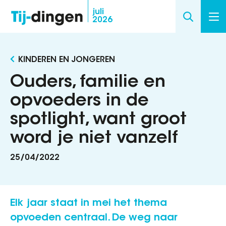
Overslaan
juli
2026
en
naar
de
KINDEREN EN JONGEREN
inhoud
gaan
Ouders, familie en
opvoeders in de
spotlight, want groot
word je niet vanzelf
25/04/2022
Elk jaar staat in mei het thema
opvoeden centraal. De weg naar