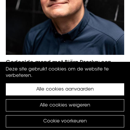
Gedeelde grond met Björn Rzoska: een
bijzonder familieverhaal
Deze site gebruikt cookies om de website te
verbeteren.
Alle cookies aanvaarden
Alle cookies weigeren
Cookie voorkeuren
©
Koksijde
2026.
privacy policy