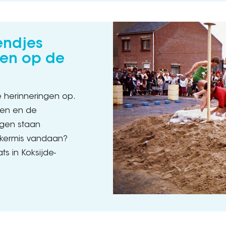
endjes
een op de
e herinneringen op.
sen en de
ugen staan
 kermis vandaan?
s in Koksijde-