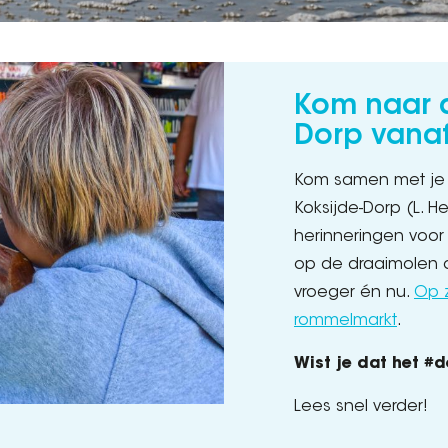
Kom naar d
Dorp vanaf
Kom samen met je (
Koksijde-Dorp (L. 
herinneringen voor 
op de draaimolen of
vroeger én nu.
Op z
rommelmarkt
.
Wist je dat het #d
Lees snel verder!