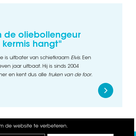
n de oliebollengeur
 kermis hangt"
ie is uitbater van schietkraam
Elvis
. Een
zeven jaar uitbaat. Hij is sinds 2004
mer en kent dus alle
truken van de foor
.
om de website te verbeteren.