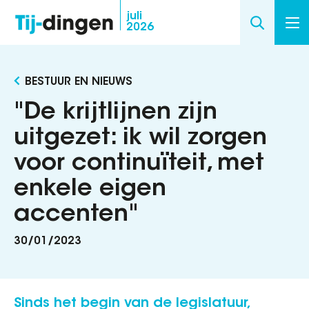
Overslaan
juli
2026
en
naar
de
BESTUUR EN NIEUWS
inhoud
gaan
"De krijtlijnen zijn
uitgezet: ik wil zorgen
voor continuïteit, met
enkele eigen
accenten"
30/01/2023
Sinds het begin van de legislatuur,