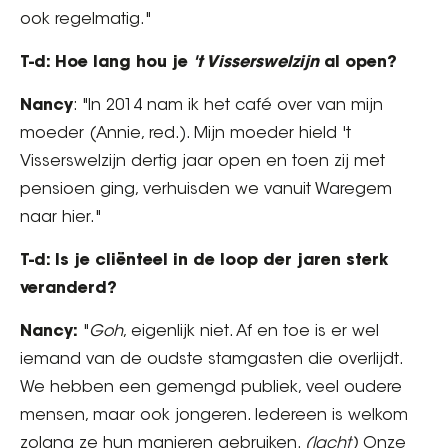
ook regelmatig."
T-d: Hoe lang hou je
't Visserswelzijn
al open?
Nancy
: "In 2014 nam ik het café over van mijn
moeder (Annie, red.). Mijn moeder hield 't
Visserswelzijn dertig jaar open en toen zij met
pensioen ging, verhuisden we vanuit Waregem
naar hier."
T-d: Is je cliënteel in de loop der jaren sterk
veranderd?
Nancy:
"
Goh
, eigenlijk niet. Af en toe is er wel
iemand van de oudste stamgasten die overlijdt.
We hebben een gemengd publiek, veel oudere
mensen, maar ook jongeren. Iedereen is welkom
zolang ze hun manieren gebruiken.
(lacht)
Onze