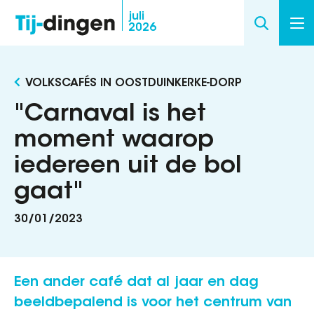
Overslaan
juli
2026
en
naar
de
VOLKSCAFÉS IN OOSTDUINKERKE-DORP
inhoud
gaan
"Carnaval is het
moment waarop
iedereen uit de bol
gaat"
30/01/2023
Een ander café dat al jaar en dag
beeldbepalend is voor het centrum van