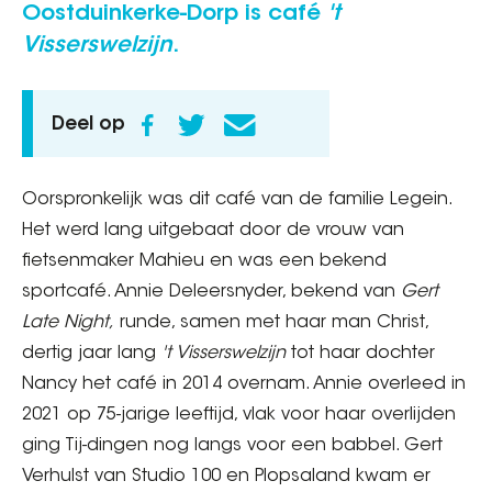
Oostduinkerke-Dorp is café
't
Visserswelzijn
.
Deel op
Oorspronkelijk was dit café van de familie Legein.
Het werd lang uitgebaat door de vrouw van
fietsenmaker Mahieu en was een bekend
sportcafé. Annie Deleersnyder, bekend van
Gert
Late Night,
runde, samen met haar man Christ,
dertig jaar lang
't Visserswelzijn
tot haar dochter
Nancy het café in 2014 overnam. Annie overleed in
2021 op 75-jarige leeftijd, vlak voor haar overlijden
ging Tij-dingen nog langs voor een babbel. Gert
Verhulst van Studio 100 en Plopsaland kwam er